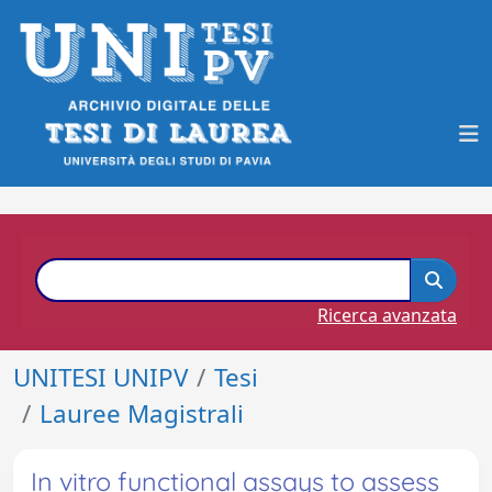
Ricerca avanzata
UNITESI UNIPV
Tesi
Lauree Magistrali
In vitro functional assays to assess