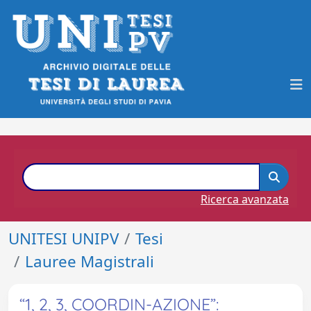
Ricerca avanzata
UNITESI UNIPV
Tesi
Lauree Magistrali
“1, 2, 3, COORDIN-AZIONE”: