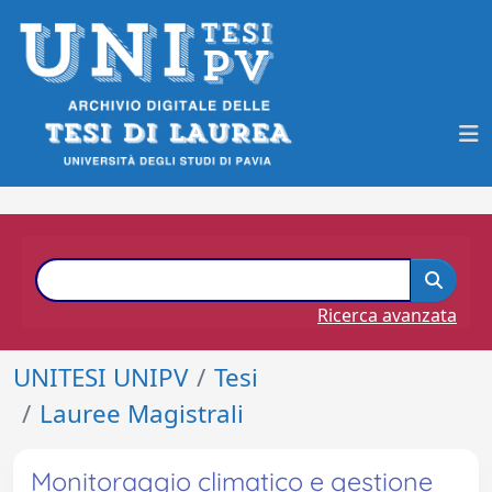
Ricerca avanzata
UNITESI UNIPV
Tesi
Lauree Magistrali
Monitoraggio climatico e gestione