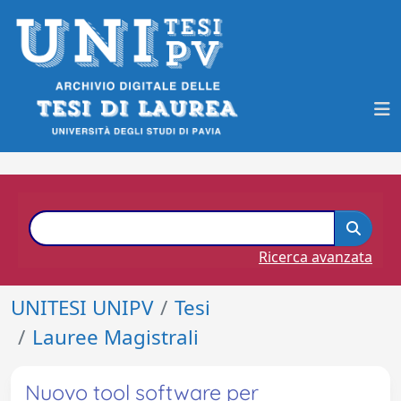
Ricerca avanzata
UNITESI UNIPV
Tesi
Lauree Magistrali
Nuovo tool software per