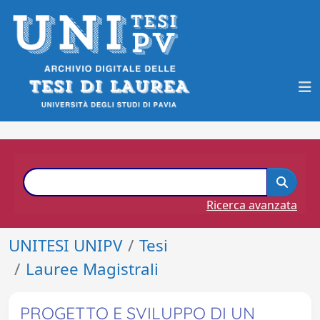
Ricerca avanzata
UNITESI UNIPV
Tesi
Lauree Magistrali
PROGETTO E SVILUPPO DI UN