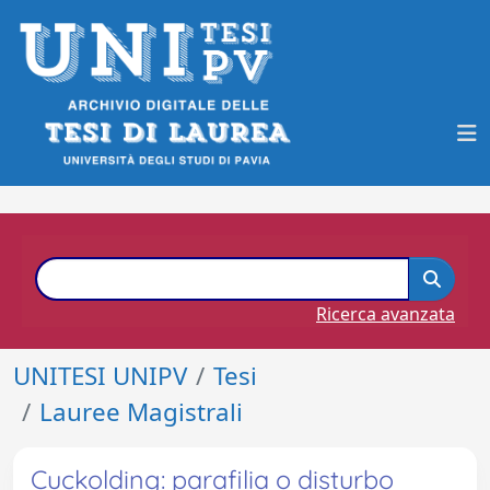
Ricerca avanzata
UNITESI UNIPV
Tesi
Lauree Magistrali
Cuckolding: parafilia o disturbo