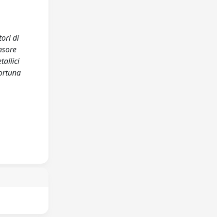
ori di
ensore
allici
portuna