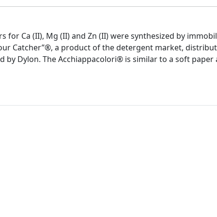
s for Ca (II), Mg (II) and Zn (II) were synthesized by immobil
our Catcher”®, a product of the detergent market, distribute
 by Dylon. The Acchiappacolori® is similar to a soft paper 