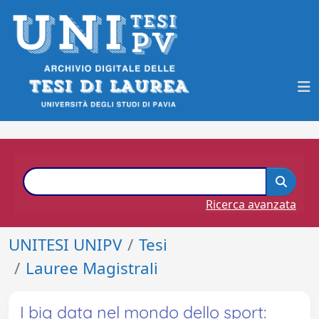
Ricerca avanzata
UNITESI UNIPV
Tesi
Lauree Magistrali
I big data nel mondo dello sport: