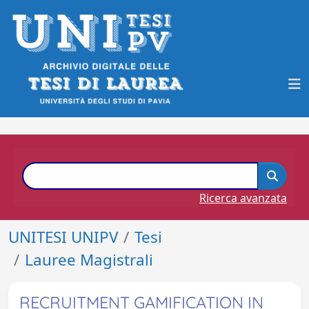
Ricerca avanzata
UNITESI UNIPV
Tesi
Lauree Magistrali
RECRUITMENT GAMIFICATION IN