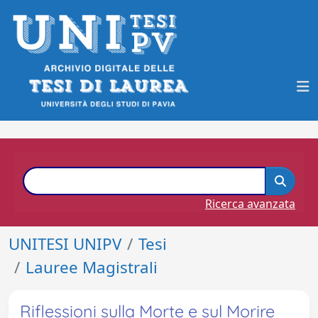
Ricerca avanzata
UNITESI UNIPV
Tesi
Lauree Magistrali
Riflessioni sulla Morte e sul Morire