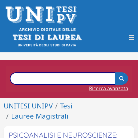
Ricerca avanzata
UNITESI UNIPV
Tesi
Lauree Magistrali
PSICOANALISI E NEUROSCIENZE: