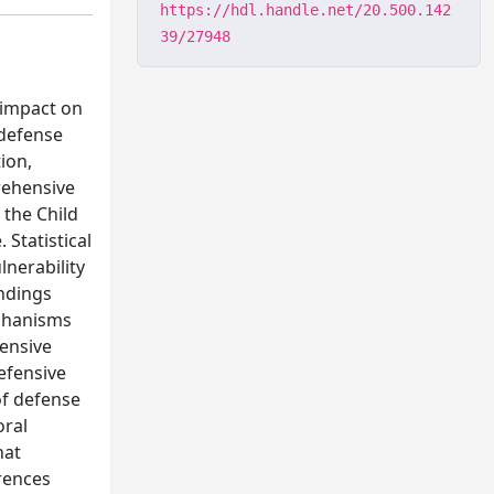
https://hdl.handle.net/20.500.142
39/27948
r impact on
 defense
ion,
rehensive
 the Child
Statistical
lnerability
indings
echanisms
fensive
efensive
of defense
oral
hat
erences