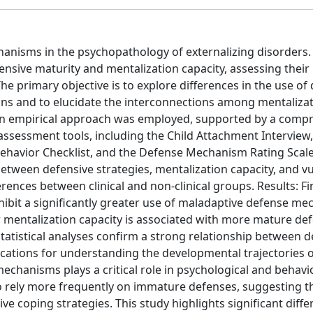
hanisms in the psychopathology of externalizing disorders.
efensive maturity and mentalization capacity, assessing thei
he primary objective is to explore differences in the use of
ons and to elucidate the interconnections among mentalizat
n empirical approach was employed, supported by a comp
 assessment tools, including the Child Attachment Interview,
Behavior Checklist, and the Defense Mechanism Rating Scale. 
tween defensive strategies, mentalization capacity, and vu
ferences between clinical and non-clinical groups. Results: F
exhibit a significantly greater use of maladaptive defense m
r mentalization capacity is associated with more mature de
Statistical analyses confirm a strong relationship between d
ications for understanding the developmental trajectories 
hanisms plays a critical role in psychological and behavi
d to rely more frequently on immature defenses, suggesting t
ve coping strategies. This study highlights significant diff