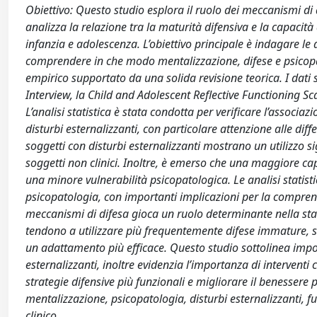
Obiettivo: Questo studio esplora il ruolo dei meccanismi di d
analizza la relazione tra la maturità difensiva e la capacità
infanzia e adolescenza. L’obiettivo principale è indagare le d
comprendere in che modo mentalizzazione, difese e psicopa
empirico supportato da una solida revisione teorica. I dati s
Interview, la Child and Adolescent Reflective Functioning Sc
L’analisi statistica è stata condotta per verificare l’associaz
disturbi esternalizzanti, con particolare attenzione alle differ
soggetti con disturbi esternalizzanti mostrano un utilizzo 
soggetti non clinici. Inoltre, è emerso che una maggiore ca
una minore vulnerabilità psicopatologica. Le analisi statis
psicopatologia, con importanti implicazioni per la comprensi
meccanismi di difesa gioca un ruolo determinante nella stab
tendono a utilizzare più frequentemente difese immature, 
un adattamento più efficace. Questo studio sottolinea import
esternalizzanti, inoltre evidenzia l’importanza di interventi
strategie difensive più funzionali e migliorare il benessere
mentalizzazione, psicopatologia, disturbi esternalizzanti, fun
clinico.