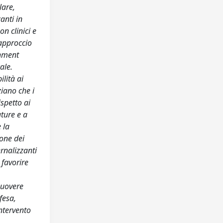
lare,
anti in
on clinici e
approccio
chment
ale.
ilità ai
ziano che i
spetto ai
ture e a
 la
ione dei
rnalizzanti
 favorire
muovere
fesa,
intervento