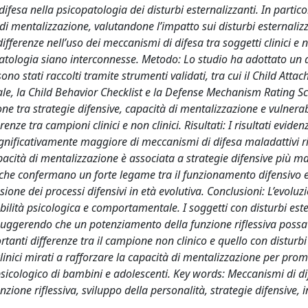
ifesa nella psicopatologia dei disturbi esternalizzanti. In partico
 di mentalizzazione, valutandone l’impatto sui disturbi esternalizz
ifferenze nell’uso dei meccanismi di difesa tra soggetti clinici e n
tologia siano interconnesse. Metodo: Lo studio ha adottato un 
ono stati raccolti tramite strumenti validati, tra cui il Child Atta
ale, la Child Behavior Checklist e la Defense Mechanism Rating Sc
ione tra strategie difensive, capacità di mentalizzazione e vulnerab
enze tra campioni clinici e non clinici. Risultati: I risultati eviden
significativamente maggiore di meccanismi di difesa maladattivi ri
pacità di mentalizzazione è associata a strategie difensive più ma
tiche confermano un forte legame tra il funzionamento difensivo e
one dei processi difensivi in età evolutiva. Conclusioni: L’evoluz
ilità psicologica e comportamentale. I soggetti con disturbi este
suggerendo che un potenziamento della funzione riflessiva possa
anti differenze tra il campione non clinico e quello con disturbi
 clinici mirati a rafforzare la capacità di mentalizzazione per pro
 psicologico di bambini e adolescenti. Key words: Meccanismi di di
zione riflessiva, sviluppo della personalità, strategie difensive, 