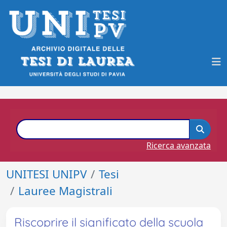
Ricerca avanzata
UNITESI UNIPV
Tesi
Lauree Magistrali
Riscoprire il significato della scuola