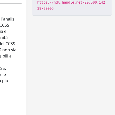
https://hdl.handle.net/20.500.142
39/29905
l'analisi
 CCSS
ia e
anità
del CCSS
S non sia
bili ai
CSS,
 le
à più