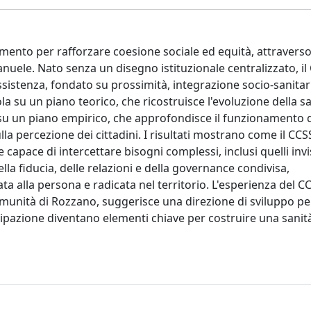
rumento per rafforzare coesione sociale ed equità, attraverso 
anuele. Nato senza un disegno istituzionale centralizzato, il
sistenza, fondato su prossimità, integrazione socio-sanitar
ola su un piano teorico, che ricostruisce l'evoluzione della s
, e su un piano empirico, che approfondisce il funzionamento 
lla percezione dei cittadini. I risultati mostrano come il CCS
capace di intercettare bisogni complessi, inclusi quelli invisi
ella fiducia, delle relazioni e della governance condivisa,
 alla persona e radicata nel territorio. L'esperienza del C
unità di Rozzano, suggerisce una direzione di sviluppo per
tecipazione diventano elementi chiave per costruire una sanit