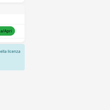
za/Apri
ella licenza