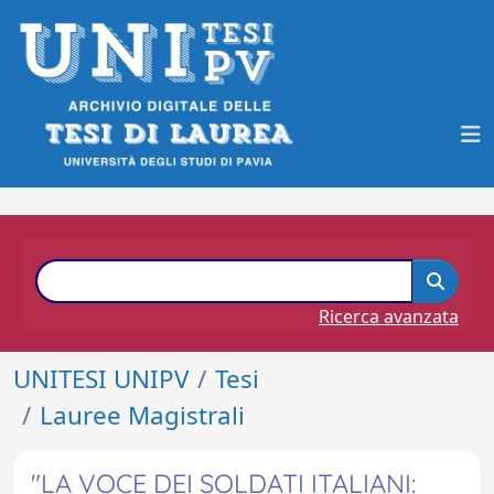
Ricerca avanzata
UNITESI UNIPV
Tesi
Lauree Magistrali
"LA VOCE DEI SOLDATI ITALIANI: