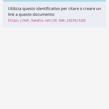
Utilizza questo identificativo per citare o creare un
link a questo documento:
https://hdl.handle.net/20.500.14239/3165
Powered by UNITESI
-
Info sul
sistema
-
Info e contatti
-
Area
Copyright © 2026