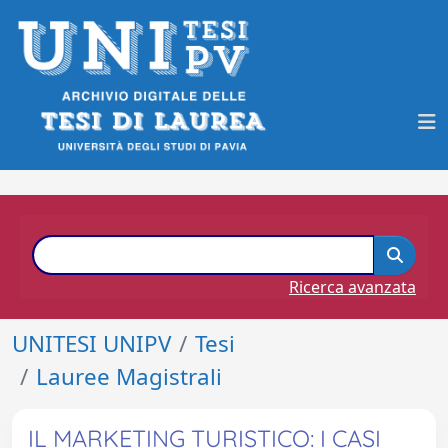
Ricerca avanzata
UNITESI UNIPV
Tesi
Lauree Magistrali
IL MARKETING TURISTICO: I CASI