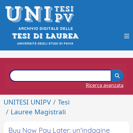
Ricerca avanzata
UNITESI UNIPV
Tesi
Lauree Magistrali
Buy Now Pay Later: un'indagine