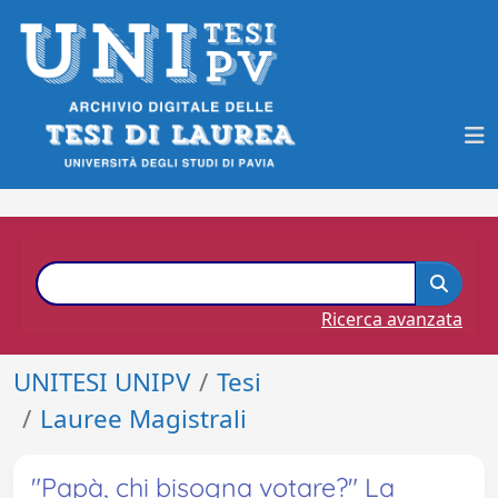
Ricerca avanzata
UNITESI UNIPV
Tesi
Lauree Magistrali
"Papà, chi bisogna votare?" La