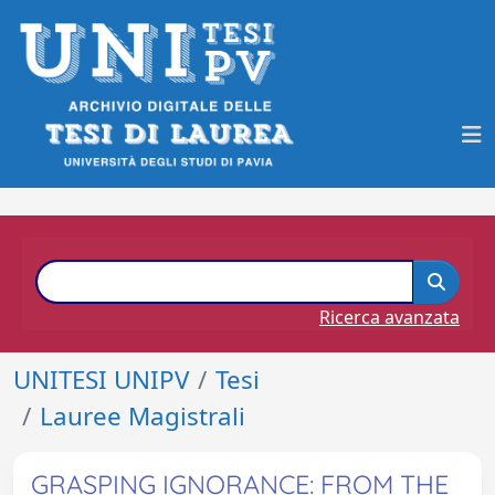
Ricerca avanzata
UNITESI UNIPV
Tesi
Lauree Magistrali
GRASPING IGNORANCE: FROM THE