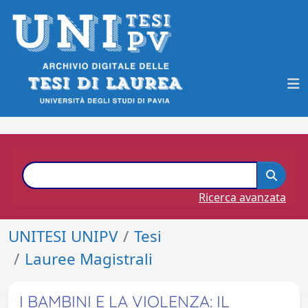
Ricerca avanzata
UNITESI UNIPV
Tesi
Lauree Magistrali
I BAMBINI E LA VIOLENZA: IL