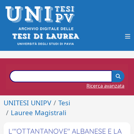
Ricerca avanzata
UNITESI UNIPV
Tesi
Lauree Magistrali
L'"OTTANTANOVE" ALBANESE E LA