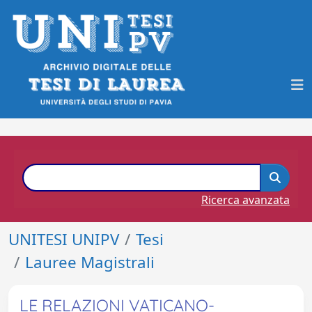
Ricerca avanzata
UNITESI UNIPV
Tesi
Lauree Magistrali
LE RELAZIONI VATICANO-