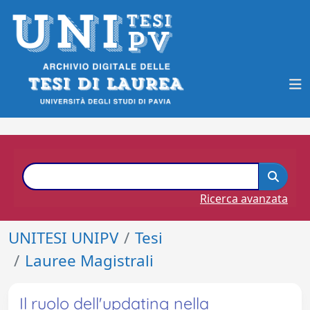
Ricerca avanzata
UNITESI UNIPV
Tesi
Lauree Magistrali
Il ruolo dell'updating nella