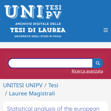
Ricerca avanzata
UNITESI UNIPV
Tesi
Lauree Magistrali
Statistical analysis of the european