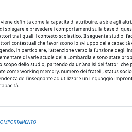
ne definita come la capacità di attribuire, a sé e agli altri,
e di spiegare e prevedere i comportamenti sulla base di ques
tori tra i quali il contesto scolastico. Il seguente studio, f
attori contestuali che favoriscono lo sviluppo della capacità 
lgendo, in particolare, l’attenzione verso la funzione degli i
 elementare di varie scuole della Lombardia e sono state pro
. Lo scopo dello studio, partendo da un’analisi dei fattori ch
mente come working memory, numero dei fratelli, status socio
 tendenza dell’insegnante ad utilizzare un linguaggio impron
capacità.
L COMPORTAMENTO