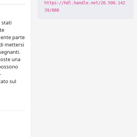
https://hdl.handle.net/20.500.142
39/888
 stati
te
acente parte
di mettersi
nsegnanti.
poste una
e possono
-
tato sul