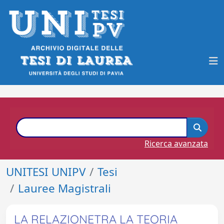
Ricerca avanzata
UNITESI UNIPV
Tesi
Lauree Magistrali
LA RELAZIONETRA LA TEORIA