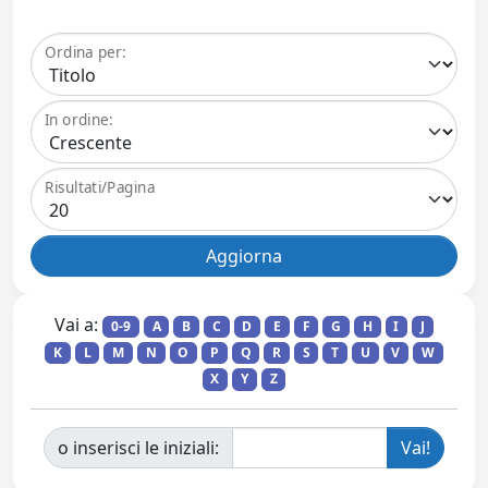
Ordina per:
In ordine:
Risultati/Pagina
Vai a:
0-9
A
B
C
D
E
F
G
H
I
J
K
L
M
N
O
P
Q
R
S
T
U
V
W
X
Y
Z
o inserisci le iniziali: