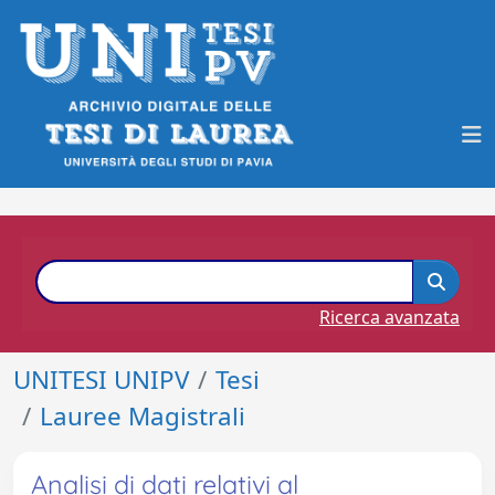
Ricerca avanzata
UNITESI UNIPV
Tesi
Lauree Magistrali
Analisi di dati relativi al