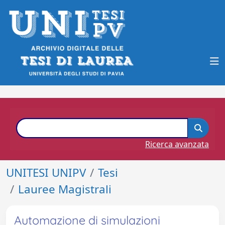
Ricerca avanzata
UNITESI UNIPV
Tesi
Lauree Magistrali
Automazione di simulazioni