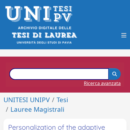
Ricerca avanzata
UNITESI UNIPV
Tesi
Lauree Magistrali
Personalization of the adaptive