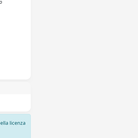
 o
ella licenza