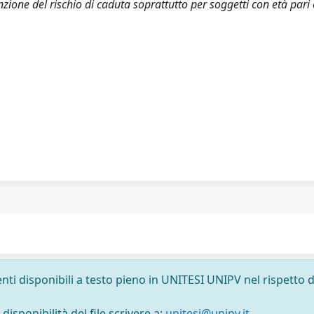
zione del rischio di caduta soprattutto per soggetti con età pari
nti disponibili a testo pieno in UNITESI UNIPV nel rispetto d
isponibilità del file scrivere a:
unitesi@unipv.it
.