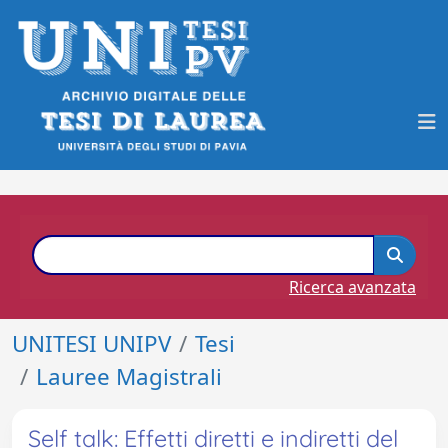
Ricerca avanzata
UNITESI UNIPV
Tesi
Lauree Magistrali
Self talk: Effetti diretti e indiretti del