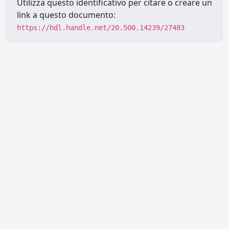
Utilizza questo identificativo per citare o creare un
link a questo documento:
https://hdl.handle.net/20.500.14239/27483
Powered by UNITESI
-
Info sul
sistema
-
Info e contatti
-
Area
Copyright © 2026
riservata