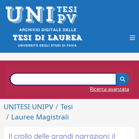
Ricerca avanzata
UNITESI UNIPV
Tesi
Lauree Magistrali
Il crollo delle grandi narrazioni: il