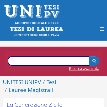
Ricerca avanzata
UNITESI UNIPV
Tesi
Lauree Magistrali
La Generazione Z e la