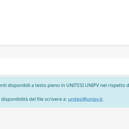
nti disponibili a testo pieno in UNITESI UNIPV nel rispetto d
isponibilità del file scrivere a:
unitesi@unipv.it
.