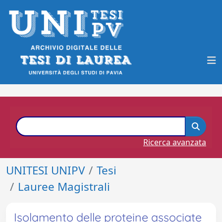
Ricerca avanzata
UNITESI UNIPV
Tesi
Lauree Magistrali
Isolamento delle proteine associate