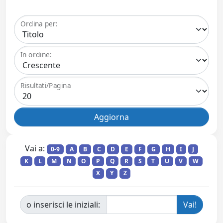
Ordina per:
In ordine:
Risultati/Pagina
Vai a:
0-9
A
B
C
D
E
F
G
H
I
J
K
L
M
N
O
P
Q
R
S
T
U
V
W
X
Y
Z
o inserisci le iniziali: