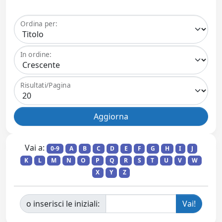
Ordina per:
In ordine:
Risultati/Pagina
Vai a:
0-9
A
B
C
D
E
F
G
H
I
J
K
L
M
N
O
P
Q
R
S
T
U
V
W
X
Y
Z
o inserisci le iniziali: